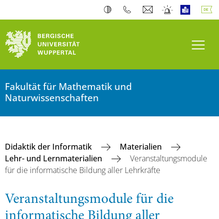
Navi
Fakultät für Mathematik und
Naturwissenschaften
Didaktik der Informatik
Materialien
Lehr- und Lernmaterialien
Veranstaltungsmodule
für die informatische Bildung aller Lehrkräfte
Veranstaltungsmodule für die
informatische Bildung aller